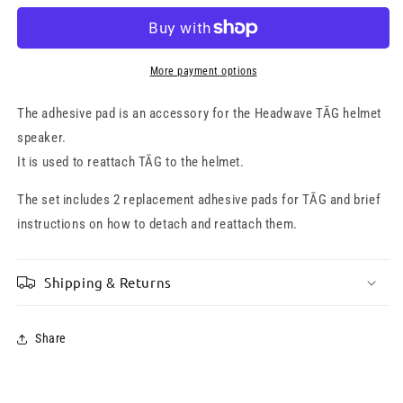
(spare)
(spare)
2x
2x
More payment options
The adhesive pad is an accessory for the Headwave TĀG helmet
speaker.
It is used to reattach TĀG to the helmet.
The set includes 2 replacement adhesive pads for TĀG and brief
instructions on how to detach and reattach them.
Shipping & Returns
Share