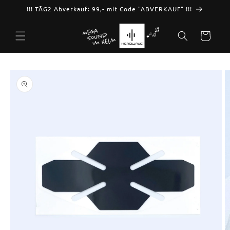
Skip to
!!! TĀG2 Abverkauf: 99,- mit Code "ABVERKAUF" !!!
content
Cart
Skip to
product
information