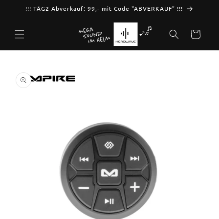
Skip to
!!! TĀG2 Abverkauf: 99,- mit Code "ABVERKAUF" !!!
content
Cart
Skip to
product
information