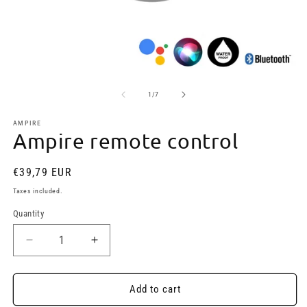
Open
O
media
m
1
2
of
1
/
7
in
in
modal
m
AMPIRE
Ampire remote control
Regular
€39,79 EUR
price
Taxes included.
Quantity
Quantity
Decrease
Increase
quantity
quantity
for
for
Ampire
Ampire
Add to cart
remote
remote