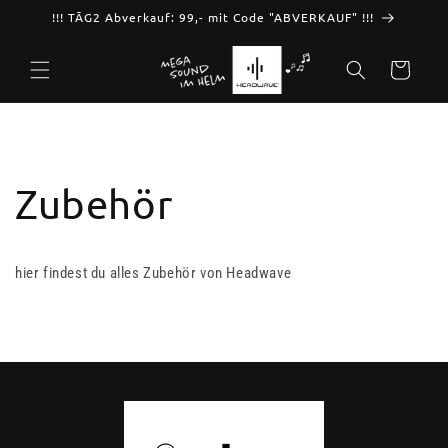
Skip to
!!! TĀG2 Abverkauf: 99,- mit Code "ABVERKAUF" !!!
content
Cart
Zubehör
hier findest du alles Zubehör von Headwave